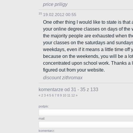
price priligy
35
19.02.2012 00:55
One other thing I would like to state is that
your online degree classes on days of the
the majority people are exhausted when they
your classes on the saturdays and sundays
weekdays, even if it means a little time off 
because on the weekends, you will be a lot
concentrated upon school work. Thanks a lot
figured out from your website.
discount zithromax
komentarze od 31 - 35 z 133
«
2
3
4
5
6
7
8
9
10
11
12
»
podpis:
mail:
komentarz: