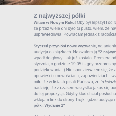
Z najwyższej półki
Oby był lepszy! I od 
Witam w Nowym Roku!
że przez wiele dni było tu pusto, wiem, że 
usprawiedliwia. Powracam jednak z radością.
, na anteni
Styczeń przyniósł nowe wyzwanie
audycja o książkach. Nazwałem ją
"Z najwyż
wpadł do głowy i tak już zostało. Premiera od
stycznia, o godzinie 19:05 i - gdy przeprosi
podziękowania :) Nie spodziewałem się, że 
opowieści o nowościach, zapowiedziach i wz
miłe, że w listach pisali Państwo, że
"o książk
nadzieję, że z czasem wszystko jakoś się po
do tej propozycji. Gdyby ktoś chciał posłucha
wklejam link do strony Trójki, gdzie audycj
półki. Wydanie 1"