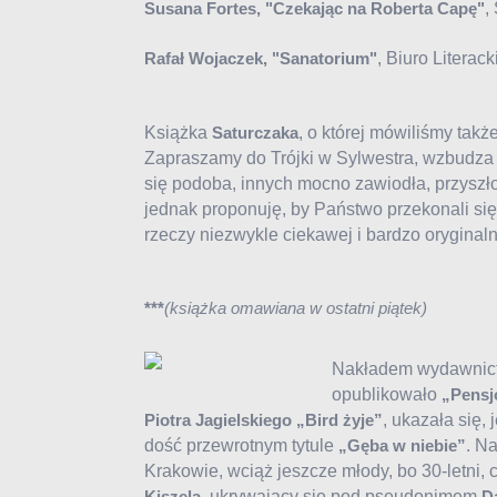
,
Susana Fortes, "Czekając na Roberta Capę"
, Biuro Literac
Rafał Wojaczek, "Sanatorium"
Książka
, o której mówiliśmy ta
Saturczaka
Zapraszamy do Trójki w Sylwestra, wzbudza
się podoba, innych mocno zawiodła, przyszło 
jednak proponuję, by Państwo przekonali się 
rzeczy niezwykle ciekawej i bardzo oryginaln
***
(książka omawiana w ostatni piątek)
Nakładem wydawnict
opublikowało
„Pensj
, ukazała się,
Piotra Jagielskiego „Bird żyje”
dość przewrotnym tytule
. N
„Gęba w niebie”
Krakowie, wciąż jeszcze młody, bo 30-letni, 
, ukrywający się pod pseudonimem
Kiszela
D