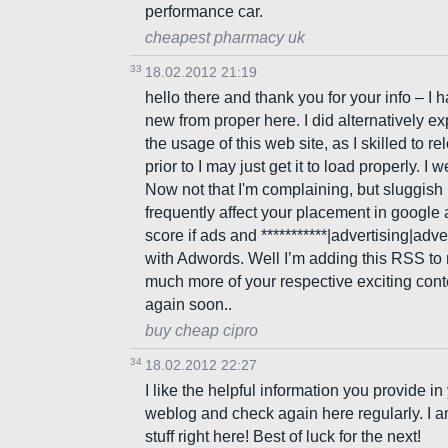
performance car.
cheapest pharmacy uk
33
18.02.2012 21:19
hello there and thank you for your info – I 
new from proper here. I did alternatively e
the usage of this web site, as I skilled to r
prior to I may just get it to load properly. I
Now not that I'm complaining, but sluggish 
frequently affect your placement in google
score if ads and ***********|advertising|adve
with Adwords. Well I’m adding this RSS to 
much more of your respective exciting cont
again soon..
buy cheap cipro
34
18.02.2012 22:27
I like the helpful information you provide in
weblog and check again here regularly. I a
stuff right here! Best of luck for the next!