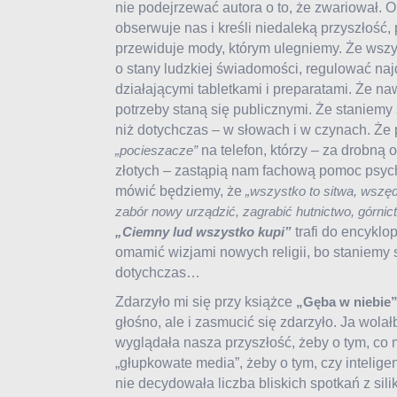
nie podejrzewać autora o to, że zwariował. 
obserwuje nas i kreśli niedaleką przyszłość,
przewiduje mody, którym ulegniemy. Że wszy
o stany ludzkiej świadomości, regulować naj
działającymi tabletkami i preparatami. Że na
potrzeby staną się publicznymi. Że staniemy 
niż dotychczas – w słowach i w czynach. Że
na telefon, którzy – za drobną 
„pocieszacze”
złotych – zastąpią nam fachową pomoc psych
mówić będziemy, że
„wszystko to sitwa, wszę
zabór nowy urządzić, zagrabić hutnictwo, górnict
trafi do encyklop
„Ciemny lud wszystko kupi”
omamić wizjami nowych religii, bo staniemy s
dotychczas…
Zdarzyło mi się przy książce
„Gęba w niebie
głośno, ale i zasmucić się zdarzyło. Ja wola
wyglądała nasza przyszłość, żeby o tym, co 
„głupkowate media”, żeby o tym, czy intelig
nie decydowała liczba bliskich spotkań z si