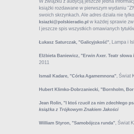
W związku z audycją jeszcze jedna informacj
książki rozdawane w pierwszym wydaniu "Z
swoich skrzynkach. Ale adres działa nie tylk
w każdej sprawie zw
ksiazki@polskieradio.pl
I jeszcze spis wszystkich omawianych tytułó
, Lampa i I
Łukasz Saturczak, "Galicyjskość"
Elżbieta Baniewicz, "Erwin Axer. Teatr słowa 
2011
, Świat 
Ismail Kadare, "Córka Agamemnona"
Hubert Klimko-Dobrzaniecki, "Bornholm, Bo
Jean Rolin, "I ktoś rzucił za nim zdechłego p
książka z Trójkowym Znakiem Jakości
, Świat 
William Styron, "Samobójcza runda"