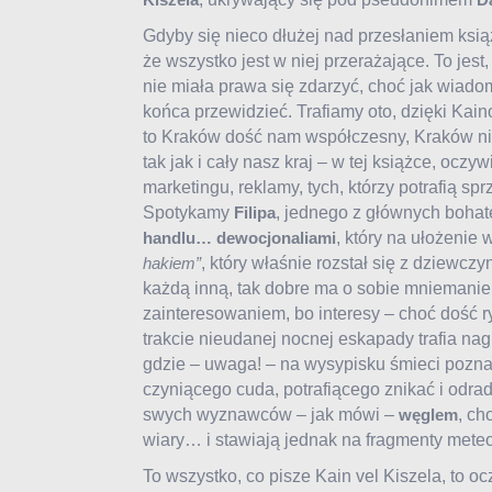
Gdyby się nieco dłużej nad przesłaniem ksią
że wszystko jest w niej przerażające. To jest, 
nie miała prawa się zdarzyć, choć jak wiad
końca przewidzieć. Trafiamy oto, dzięki Kaino
to Kraków dość nam współczesny, Kraków nie
tak jak i cały nasz kraj – w tej książce, ocz
marketingu, reklamy, tych, którzy potrafią sp
Spotykamy
, jednego z głównych bohate
Filipa
, który na ułożenie
handlu… dewocjonaliami
, który właśnie rozstał się z dziewcz
hakiem”
każdą inną, tak dobre ma o sobie mniemanie 
zainteresowaniem, bo interesy – choć dość 
trakcie nieudanej nocnej eskapady trafia nag
gdzie – uwaga! – na wysypisku śmieci pozn
czyniącego cuda, potrafiącego znikać i odrad
swych wyznawców – jak mówi –
, ch
węglem
wiary… i stawiają jednak na fragmenty meteo
To wszystko, co pisze Kain vel Kiszela, to o