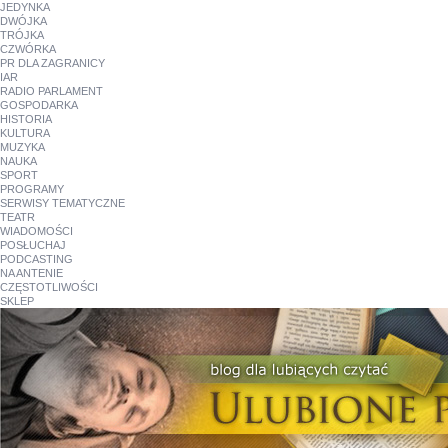
JEDYNKA
DWÓJKA
TRÓJKA
CZWÓRKA
PR DLA ZAGRANICY
IAR
RADIO PARLAMENT
GOSPODARKA
HISTORIA
KULTURA
MUZYKA
NAUKA
SPORT
PROGRAMY
SERWISY TEMATYCZNE
TEATR
WIADOMOŚCI
POSŁUCHAJ
PODCASTING
NA ANTENIE
CZĘSTOTLIWOŚCI
SKLEP