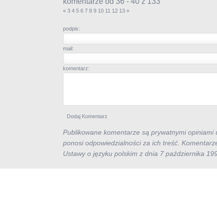
komentarze od 36 - 40 z 133
«
3
4
5
6
7
8
9
10
11
12
13
»
podpis:
mail:
komentarz:
Publikowane komentarze są prywatnymi opiniami u
ponosi odpowiedzialności za ich treść. Komentarz
Ustawy o języku polskim z dnia 7 października 19