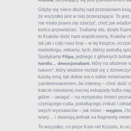
Gdyby się nieco dłużej nad przesłaniem ksią
że wszystko jest w niej przerażające. To jest, 
nie miała prawa się zdarzyć, choć jak wiad
końca przewidzieć. Trafiamy oto, dzięki Kaino
to Kraków dość nam współczesny, Kraków nie
tak jak i cały nasz kraj – w tej książce, ocz
marketingu, reklamy, tych, którzy potrafią sp
Spotykamy
, jednego z głównych bohate
Filipa
, który na ułożenie
handlu… dewocjonaliami
, który właśnie rozstał się z dziewcz
hakiem”
każdą inną, tak dobre ma o sobie mniemanie 
zainteresowaniem, bo interesy – choć dość 
trakcie nieudanej nocnej eskapady trafia nag
gdzie – uwaga! – na wysypisku śmieci pozn
czyniącego cuda, potrafiącego znikać i odrad
swych wyznawców – jak mówi –
, ch
węglem
wiary… i stawiają jednak na fragmenty meteo
To wszystko, co pisze Kain vel Kiszela, to o