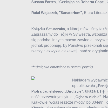
,
Susana Fortes, "Czekając na Roberta Capę"
, Biuro Literac
Rafał Wojaczek, "Sanatorium"
Książka
, o której mówiliśmy ta
Saturczaka
Zapraszamy do Trójki w Sylwestra, wzbudza
się podoba, innych mocno zawiodła, przyszło 
jednak proponuję, by Państwo przekonali się 
rzeczy niezwykle ciekawej i bardzo oryginaln
***
(książka omawiana w ostatni piątek)
Nakładem wydawnict
opublikowało
„Pensj
, ukazała się,
Piotra Jagielskiego „Bird żyje”
dość przewrotnym tytule
. N
„Gęba w niebie”
Krakowie, wciąż jeszcze młody, bo 30-letni, 
, ukrywający się pod pseudonimem
Kiszela
D