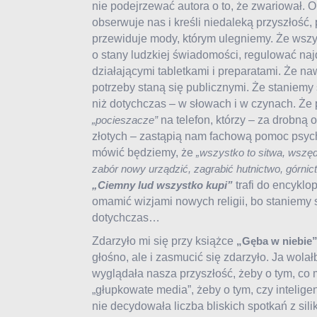
nie podejrzewać autora o to, że zwariował. 
obserwuje nas i kreśli niedaleką przyszłość,
przewiduje mody, którym ulegniemy. Że wszy
o stany ludzkiej świadomości, regulować naj
działającymi tabletkami i preparatami. Że na
potrzeby staną się publicznymi. Że staniemy 
niż dotychczas – w słowach i w czynach. Że
na telefon, którzy – za drobną 
„pocieszacze”
złotych – zastąpią nam fachową pomoc psych
mówić będziemy, że
„wszystko to sitwa, wszę
zabór nowy urządzić, zagrabić hutnictwo, górnict
trafi do encyklop
„Ciemny lud wszystko kupi”
omamić wizjami nowych religii, bo staniemy s
dotychczas…
Zdarzyło mi się przy książce
„Gęba w niebie
głośno, ale i zasmucić się zdarzyło. Ja wola
wyglądała nasza przyszłość, żeby o tym, co 
„głupkowate media”, żeby o tym, czy intelig
nie decydowała liczba bliskich spotkań z si