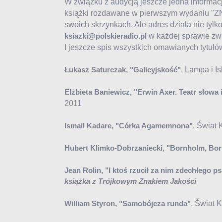
W związku z audycją jeszcze jedna informacj
książki rozdawane w pierwszym wydaniu "Z
swoich skrzynkach. Ale adres działa nie tylk
w każdej sprawie zw
ksiazki@polskieradio.pl
I jeszcze spis wszystkich omawianych tytułó
, Lampa i I
Łukasz Saturczak, "Galicyjskość"
Elżbieta Baniewicz, "Erwin Axer. Teatr słowa 
2011
, Świat 
Ismail Kadare, "Córka Agamemnona"
Hubert Klimko-Dobrzaniecki, "Bornholm, Bo
Jean Rolin, "I ktoś rzucił za nim zdechłego p
książka z Trójkowym Znakiem Jakości
, Świat 
William Styron, "Samobójcza runda"