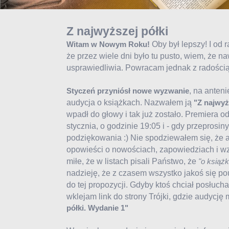
Z najwyższej półki
Oby był lepszy! I od 
Witam w Nowym Roku!
że przez wiele dni było tu pusto, wiem, że 
usprawiedliwia. Powracam jednak z radością.
, na anteni
Styczeń przyniósł nowe wyzwanie
audycja o książkach. Nazwałem ją
"Z najwyż
wpadł do głowy i tak już zostało. Premiera od
stycznia, o godzinie 19:05 i - gdy przeprosi
podziękowania :) Nie spodziewałem się, że 
opowieści o nowościach, zapowiedziach i wz
miłe, że w listach pisali Państwo, że
"o książk
nadzieję, że z czasem wszystko jakoś się po
do tej propozycji. Gdyby ktoś chciał posłucha
wklejam link do strony Trójki, gdzie audycj
półki. Wydanie 1"