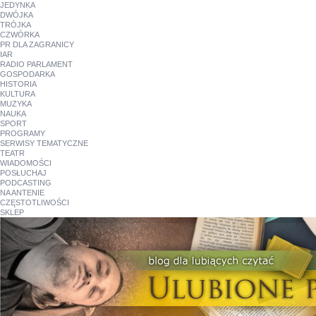
JEDYNKA
DWÓJKA
TRÓJKA
CZWÓRKA
PR DLA ZAGRANICY
IAR
RADIO PARLAMENT
GOSPODARKA
HISTORIA
KULTURA
MUZYKA
NAUKA
SPORT
PROGRAMY
SERWISY TEMATYCZNE
TEATR
WIADOMOŚCI
POSŁUCHAJ
PODCASTING
NA ANTENIE
CZĘSTOTLIWOŚCI
SKLEP