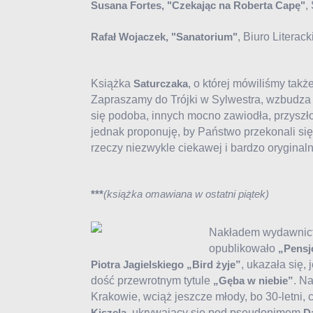
,
Susana Fortes, "Czekając na Roberta Capę"
, Biuro Literac
Rafał Wojaczek, "Sanatorium"
Książka
, o której mówiliśmy ta
Saturczaka
Zapraszamy do Trójki w Sylwestra, wzbudza
się podoba, innych mocno zawiodła, przyszło 
jednak proponuję, by Państwo przekonali się 
rzeczy niezwykle ciekawej i bardzo oryginaln
***
(książka omawiana w ostatni piątek)
Nakładem wydawnict
opublikowało
„Pensj
, ukazała się,
Piotra Jagielskiego „Bird żyje”
dość przewrotnym tytule
. N
„Gęba w niebie”
Krakowie, wciąż jeszcze młody, bo 30-letni, 
, ukrywający się pod pseudonimem
Kiszela
D