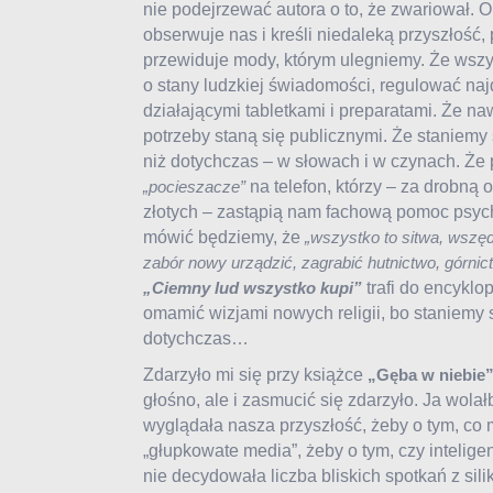
nie podejrzewać autora o to, że zwariował. 
obserwuje nas i kreśli niedaleką przyszłość,
przewiduje mody, którym ulegniemy. Że wszy
o stany ludzkiej świadomości, regulować naj
działającymi tabletkami i preparatami. Że na
potrzeby staną się publicznymi. Że staniemy 
niż dotychczas – w słowach i w czynach. Że
na telefon, którzy – za drobną 
„pocieszacze”
złotych – zastąpią nam fachową pomoc psych
mówić będziemy, że
„wszystko to sitwa, wszę
zabór nowy urządzić, zagrabić hutnictwo, górnict
trafi do encyklop
„Ciemny lud wszystko kupi”
omamić wizjami nowych religii, bo staniemy s
dotychczas…
Zdarzyło mi się przy książce
„Gęba w niebie
głośno, ale i zasmucić się zdarzyło. Ja wola
wyglądała nasza przyszłość, żeby o tym, co 
„głupkowate media”, żeby o tym, czy intelig
nie decydowała liczba bliskich spotkań z si