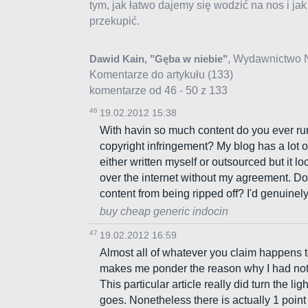
tym, jak łatwo dajemy się wodzić na nos i jak
przekupić.
, Wydawnictwo 
Dawid Kain, "Gęba w niebie"
Komentarze do artykułu
(133)
komentarze od 46 - 50 z 133
46
19.02.2012 15:38
With havin so much content do you ever run
copyright infringement? My blog has a lot o
either written myself or outsourced but it look
over the internet without my agreement. D
content from being ripped off? I'd genuinely
buy cheap generic indocin
47
19.02.2012 16:59
Almost all of whatever you claim happens t
makes me ponder the reason why I had not lo
This particular article really did turn the lig
goes. Nonetheless there is actually 1 point