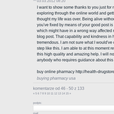
03.03.2012 08:20
I want to show some thanks to you just for re
exploring through the online world and gett
thought my life was over. Being alive withou
you've fixed by means of your good post is 
which might have in a wrong way affected my
blog post. That capability and kindness in
tremendous. I am not sure what I would've 
step like this. I am able to at this moment 
this high quality and amazing help. I will no
anybody who requires guidance about this 
buy online pharmacy http://health-drugst
buying pharmacy usa
komentarze od 46 - 50 z 133
«
5
6
7
8
9
10
11
12
13
14
15
»
podpis:
mail: