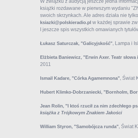
W związku z audycją jeszcze jedna informacj
książki rozdawane w pierwszym wydaniu "Z
swoich skrzynkach. Ale adres działa nie tylk
w każdej sprawie zw
ksiazki@polskieradio.pl
I jeszcze spis wszystkich omawianych tytułó
, Lampa i I
Łukasz Saturczak, "Galicyjskość"
Elżbieta Baniewicz, "Erwin Axer. Teatr słowa 
2011
, Świat 
Ismail Kadare, "Córka Agamemnona"
Hubert Klimko-Dobrzaniecki, "Bornholm, Bo
Jean Rolin, "I ktoś rzucił za nim zdechłego p
książka z Trójkowym Znakiem Jakości
, Świat 
William Styron, "Samobójcza runda"