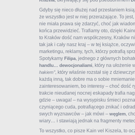
Gdyby się nieco dłużej nad przesłaniem ksią
że wszystko jest w niej przerażające. To jest, 
nie miała prawa się zdarzyć, choć jak wiad
końca przewidzieć. Trafiamy oto, dzięki Kaino
to Kraków dość nam współczesny, Kraków nie
tak jak i cały nasz kraj – w tej książce, ocz
marketingu, reklamy, tych, którzy potrafią sp
Spotykamy
, jednego z głównych bohate
Filipa
, który na ułożenie
handlu… dewocjonaliami
, który właśnie rozstał się z dziewcz
hakiem”
każdą inną, tak dobre ma o sobie mniemanie 
zainteresowaniem, bo interesy – choć dość 
trakcie nieudanej nocnej eskapady trafia nag
gdzie – uwaga! – na wysypisku śmieci pozn
czyniącego cuda, potrafiącego znikać i odrad
swych wyznawców – jak mówi –
, ch
węglem
wiary… i stawiają jednak na fragmenty meteo
To wszystko, co pisze Kain vel Kiszela, to o