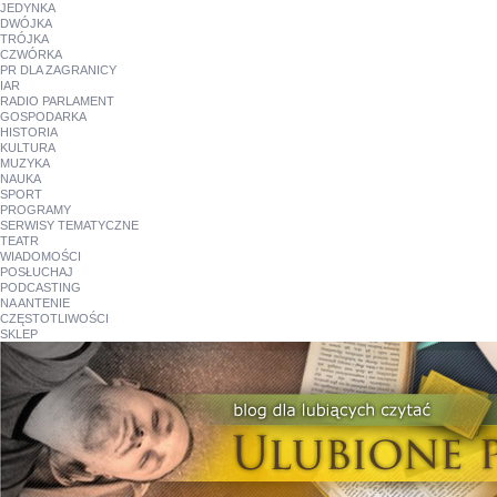
JEDYNKA
DWÓJKA
TRÓJKA
CZWÓRKA
PR DLA ZAGRANICY
IAR
RADIO PARLAMENT
GOSPODARKA
HISTORIA
KULTURA
MUZYKA
NAUKA
SPORT
PROGRAMY
SERWISY TEMATYCZNE
TEATR
WIADOMOŚCI
POSŁUCHAJ
PODCASTING
NA ANTENIE
CZĘSTOTLIWOŚCI
SKLEP