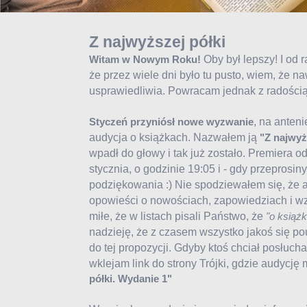
Z najwyższej półki
Oby był lepszy! I od 
Witam w Nowym Roku!
że przez wiele dni było tu pusto, wiem, że 
usprawiedliwia. Powracam jednak z radością.
, na anteni
Styczeń przyniósł nowe wyzwanie
audycja o książkach. Nazwałem ją
"Z najwyż
wpadł do głowy i tak już zostało. Premiera od
stycznia, o godzinie 19:05 i - gdy przeprosi
podziękowania :) Nie spodziewałem się, że 
opowieści o nowościach, zapowiedziach i wz
miłe, że w listach pisali Państwo, że
"o książk
nadzieję, że z czasem wszystko jakoś się po
do tej propozycji. Gdyby ktoś chciał posłucha
wklejam link do strony Trójki, gdzie audycj
półki. Wydanie 1"