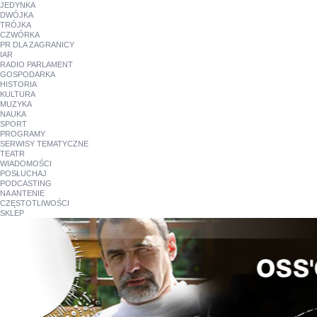
JEDYNKA
DWÓJKA
TRÓJKA
CZWÓRKA
PR DLA ZAGRANICY
IAR
RADIO PARLAMENT
GOSPODARKA
HISTORIA
KULTURA
MUZYKA
NAUKA
SPORT
PROGRAMY
SERWISY TEMATYCZNE
TEATR
WIADOMOŚCI
POSŁUCHAJ
PODCASTING
NA ANTENIE
CZĘSTOTLIWOŚCI
SKLEP