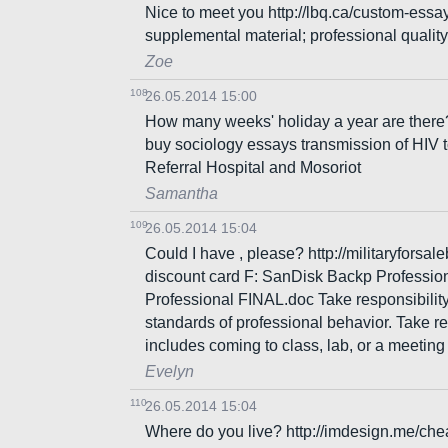
Nice to meet you http://lbq.ca/custom-essay
supplemental material; professional quali
Zoe
108
26.05.2014 15:00
How many weeks' holiday a year are there? 
buy sociology essays transmission of HIV 
Referral Hospital and Mosoriot
Samantha
109
26.05.2014 15:04
Could I have , please? http://militaryforsal
discount card F: SanDisk Backp Professi
Professional FINAL.doc Take responsibility
standards of professional behavior. Take res
includes coming to class, lab, or a meeting
Evelyn
110
26.05.2014 15:04
Where do you live? http://imdesign.me/che