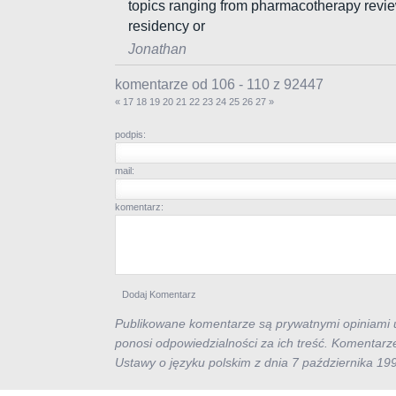
topics ranging from pharmacotherapy review
residency or
Jonathan
komentarze od 106 - 110 z 92447
«
17
18
19
20
21
22
23
24
25
26
27
»
podpis:
mail:
komentarz:
Publikowane komentarze są prywatnymi opiniami u
ponosi odpowiedzialności za ich treść. Komentarz
Ustawy o języku polskim z dnia 7 października 19