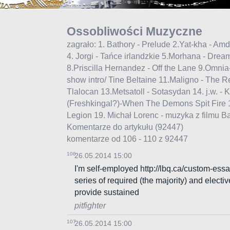
Ossobliwości Muzyczne
zagrało: 1. Bathory - Prelude 2.Yat-kha - Am
4. Jorgi - Tańce irlandzkie 5.Morhana - Drea
8.Priscilla Hernandez - Off the Lane 9.Omnia
show intro/ Tine Beltaine 11.Maligno - The Re
Tlalocan 13.Metsatoll - Sotasydan 14. j.w. - 
(Freshkingal?)-When The Demons Spit Fire 17.
Legion 19. Michał Lorenc - muzyka z filmu 
Komentarze do artykułu
(92447)
komentarze od 106 - 110 z 92447
106
26.05.2014 15:00
I'm self-employed http://lbq.ca/custom-es
series of required (the majority) and electi
provide sustained
pitfighter
107
26.05.2014 15:00