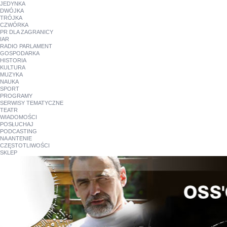
JEDYNKA
DWÓJKA
TRÓJKA
CZWÓRKA
PR DLA ZAGRANICY
IAR
RADIO PARLAMENT
GOSPODARKA
HISTORIA
KULTURA
MUZYKA
NAUKA
SPORT
PROGRAMY
SERWISY TEMATYCZNE
TEATR
WIADOMOŚCI
POSŁUCHAJ
PODCASTING
NA ANTENIE
CZĘSTOTLIWOŚCI
SKLEP