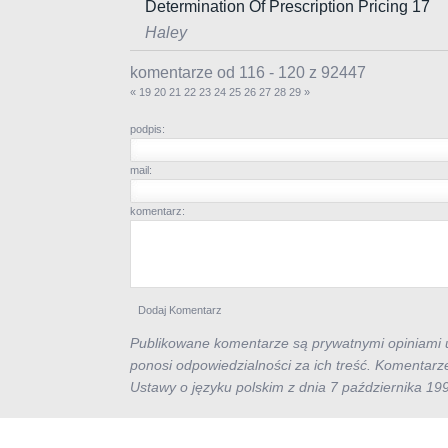
Determination Of Prescription Pricing 17
Haley
komentarze od 116 - 120 z 92447
«
19
20
21
22
23
24
25
26
27
28
29
»
podpis:
mail:
komentarz:
Publikowane komentarze są prywatnymi opiniami u
ponosi odpowiedzialności za ich treść. Komentarz
Ustawy o języku polskim z dnia 7 października 19