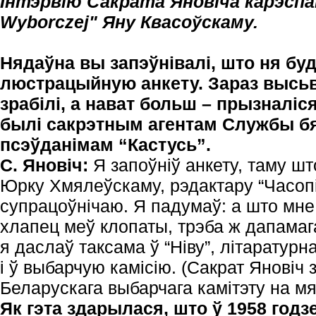
Інтэрвію Сакрата Яновіча карэспа
Wyborczej" Яну Квасоўскаму.
Нядаўна вы запэўнівалі, што ня бу
люстрацыйную анкету. Зараз высьв
зрабілі, а нават больш – прызналіс
былі сакрэтным агентам Службы бя
псэўданімам “Кастусь”.
С. Яновіч:
Я запоўніў анкету, таму шт
Юрку Хмялеўскаму, рэдактару “Часопіс
супрацоўнічаю. Я падумаў: а што мне 
хлапец меў клопаты, трэба ж дапама
я даслаў таксама ў “Ніву”, літаратур
і ў выбарчую камісію. (Сакрат Яновіч
Беларускага выбарчага камітэту на м
Як гэта здарылася, што ў 1958 годз