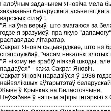
Галоўным заданьнем Яновіча мела бы
захаваньні беларускага асьветніцкага
варожых сілаў".
"Я наіўна верыў, што змагаюся за бел
годзе я зразумеў, пра якую "дапамогу"
распавядае літаратар.
Сакрат Яновіч сьцьвярджае, што ня б
спэцслужбаў, "часам некалькі злотых 
"Я нікому не зрабіў ніякай шкоды, але
паддаўся" - кажа Сакрат Яновіч.
Сакрат Яновіч нарадзіўся ў 1936 годзе.
найвялікшых аўтарытэтаў беларускай
Жыве ў Крынках на Беласточчыне.
Неўзабаве ў нашым эфіры інтэрвію з 
................................................................