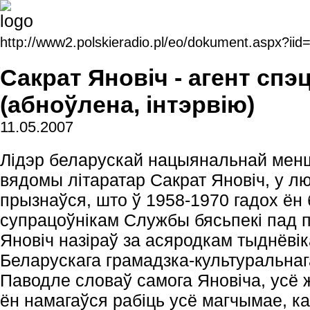
http://www2.polskieradio.pl/eo/dokument.aspx?iid
Сакрат Яновіч - агент сп
(абноўлена, інтэрвію)
11.05.2007
Лідэр беларускай нацыянальнай мен
вядомы літаратар Сакрат Яновіч, у л
прызнаўся, што ў 1958-1970 гадох ё
супрацоўнікам Службы бясьпекі пад п
Яновіч назіраў за асяродкам тыднёвіка
Беларускага грамадзка-культуральна
Паводле словаў самога Яновіча, усё
ён намагаўся рабіць усё магчымае, ка