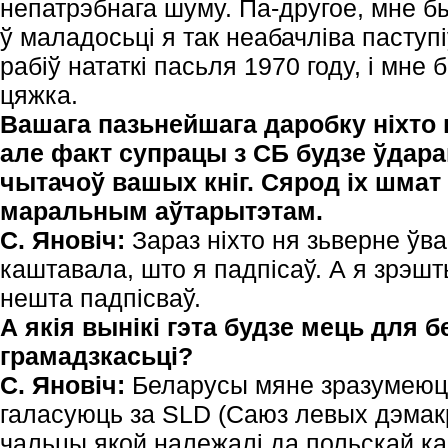
непатрэбнага шуму. Па-другое, мне б
ў маладосьці я так неабачліва паступі
рабіў нататкі пасьля 1970 году, і мне
цяжка.
Вашага пазьнейшага даробку ніхто
але факт супрацы з СБ будзе ўдара
чытачоў вашых кніг. Сярод іх шмат 
маральным аўтарытэтам.
С. Яновіч:
Зараз ніхто ня зьверне ўваг
каштавала, што я падпісаў. А я зрэшт
нешта падпісваў.
А якія вынікі гэта будзе мець для 
грамадзкасьці?
С. Яновіч:
Беларусы мяне зразумеюць
галасуюць за SLD (Саюз левых дэмак
чальцы якой належалі да польскай ка