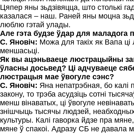
Цяпер яны зьдзівяцца, што столькі га
казалася – наш. Раней яны моцна зьдз
люблю гэтай улады.
Але гэта будзе ўдар для маладога 
С. Яновіч:
Можа для такіх як Вапа ці
меншасьці.
Як вы ацэньваеце люстрацыйны зак
ўласны досьвед? Ці адчуваеце сяб
люстрацыя мае ўвогуле сэнс?
С. Яновіч:
Яна непатрэбная, бо калі 
закону, то трэба асудзіць сотні тыся
менш вінаватых, ці ўвогуле невінава
знішчыць тысячы людзей, неабходных
культуры. Калі гаворка йдзе пра мяне
мяне ў спакоі. Адразу СБ не давала 