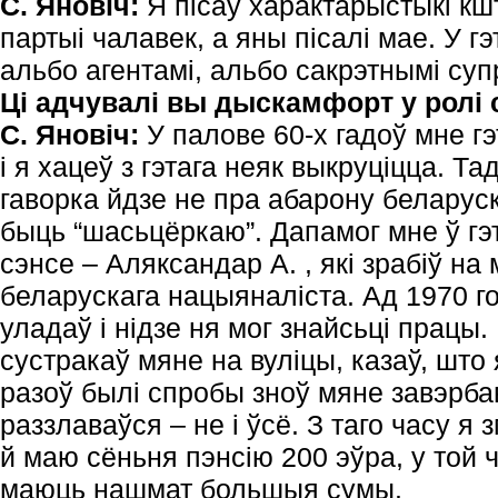
С. Яновіч:
Я пісаў характарыстыкі кш
партыі чалавек, а яны пісалі мае. У г
альбо агентамі, альбо сакрэтнымі суп
Ці адчувалі вы дыскамфорт у ролі 
С. Яновіч:
У палове 60-х гадоў мне г
і я хацеў з гэтага неяк выкруціцца. Та
гаворка йдзе не пра абарону беларуск
быць “шасьцёркаю”. Дапамог мне ў г
сэнсе – Аляксандар А. , які зрабіў на
беларускага нацыяналіста. Ад 1970 го
уладаў і нідзе ня мог знайсьці працы. 
сустракаў мяне на вуліцы, казаў, што 
разоў былі спробы зноў мяне завэрба
раззлаваўся – не і ўсё. З таго часу я
й маю сёньня пэнсію 200 эўра, у той 
маюць нашмат большыя сумы.