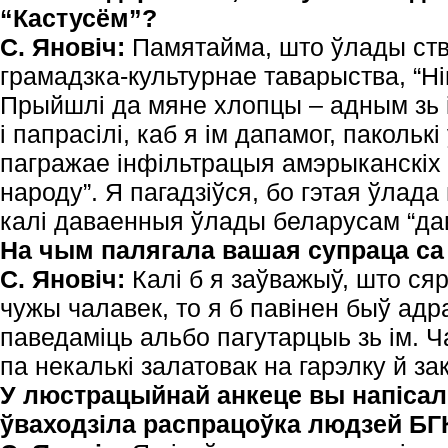
“Кастусём”?
С. Яновіч:
Памятайма, што ўлады ств
грамадзка-культурнае таварыства, “Ні
Прыйшлі да мяне хлопцы – адным зь і
і папрасілі, каб я ім дапамог, пакольк
пагражае інфільтрацыя амэрыканскіх 
народу”. Я пагадзіўся, бо гэтая ўлада
калі даваенныя ўлады беларусам “дав
На чым палягала вашая супраца са
С. Яновіч:
Калі б я заўважыў, што сяр
чужы чалавек, то я б павінен быў адра
паведаміць альбо пагутарцыь зь ім. Ч
па некалькі залатовак на гарэлку й зак
У люстрацыйнай анкеце вы напісал
ўваходзіла распрацоўка людзей БГК