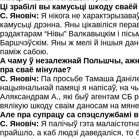
Ці зрабілі вы камусьці шкоду сваёй
С. Яновіч:
Я нікога не характэрызава
камусьці дрэнна. Яны цікавіліся пер
рэдактарам “Нівы” Валкавыцкім і піс
Баршчэўскім. Яны ж мелі й іншыя дан
паміж сабою.
А чаму ў незалежнай Польшчы, ажно
пра сваё мінулае?
С. Яновіч:
Па просьбе Тамаша Данілец
нацыянальнай памяці я напісаў, на ч
Аляксандрам А., які быў агентам СБ ра
вялікую шкоду сваім даносам на мяне
Але пра супрацу са спэцслужбамі 
С. Яновіч:
Я палічыў гэта малаістотн
прайшло, а каб людзі даведаліся, то