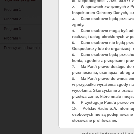
al. Niepodległości 77/85, 00-977
Polskiego Radia SA
W sprawach związanych z Pa
2.
Program 1
Inspektorem Ochrony Danych, e-ma
Dane osobowe będą przetwa
Program 2
3.
Program 1 Polskiego Radia można
zgody.
Program 3
Dane osobowe mogą być udo
sąsiadujących na falach długich
4.
realizacji usług określonych w po
Polskiego Radia – Jedynka, Dwój
Program 4
Dane osobowe nie będą prz
5.
24, mogą być odbierane na tereni
Przerwy w nadawaniu
Gospodarczy lub do organizacji
Rozszerzona oferta programowa 
Dane osobowe będą przechow
6.
Trójka, Program 4- Polskie Radi
konta, zgodnie z przepisami pra
Ma Pan/i prawo dostępu do 
Kierowców, Radio Dzieciom, Pols
7.
przeniesienia, usunięcia lub ogr
Radio dla Ukrainy - jest dostęp
Ma Pan/i prawo do wniesien
8.
cyfrowej w technologii DAB+. Wi
w przypadku wyrażenia zgody na
adresem:
https://www.polskierad
wycofania. Skorzystanie z prawa
Program 1 oraz Program 3 Polsk
przetwarzanie, które miało miej
Przysługuje Pani/u prawo wn
satelity Hot Bird 13°E z platform
9.
Polskie Radio S.A. informuj
dostępu warunkowego oraz dekod
10.
osobowych nie są podejmowane z
Ponadto za pośrednictwem sateli
stosowane profilowanie.
programu Polskiego Radia dla Za
FTA (Free-to-Air) i nie wymaga 