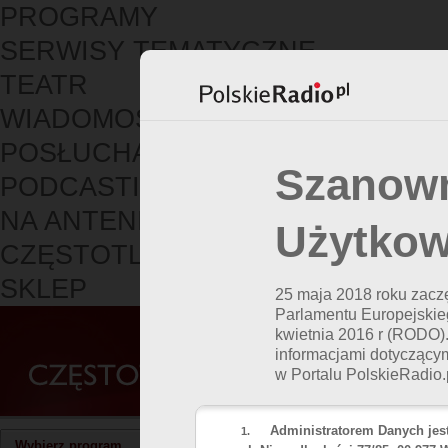
PROGRAMY
SERWISY TEMATYCZNE
TEATR
WIADOMOŚCI
POSŁUCHAJ
Szanow
PODCASTING
NA ANTENIE
Użytkow
CZĘSTOTLIWOŚCI
SKLEP
25 maja 2018 roku zac
Parlamentu Europejskie
kwietnia 2016 r (RODO)
informacjami dotyczący
w Portalu PolskieRadio.
Administratorem Danych jest
1.
Częstotliwości ogólnopo
Wybierz program