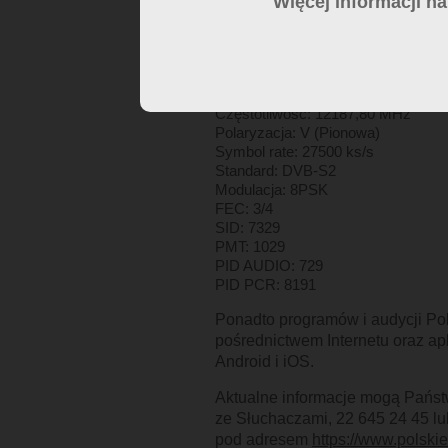
Więcej informacji n
Parametry odbioru Polskiego Ra
Satelita: Hot Bird
Pozycja orbitalna: 13°E
Transponder: 74
Częstotliwość: 12187,80 MHz
Polaryzacja: V (Pionowa)
Symbol rate: 27500 ks/s
Standard: DVB-S2
Modulacja: 8PSK
FEC: 3/4
SID: 7329
PMT: 1029
PID AUDIO: 729
PID PCR: 8191
Ponadto programów i audycji Po
pośrednictwem Internetu oraz apl
Android i iOS.
Aktualne informacje mogą Państ
ze Słuchaczami, 22 645 24 45 lu
pod adresem
https://www.polskie