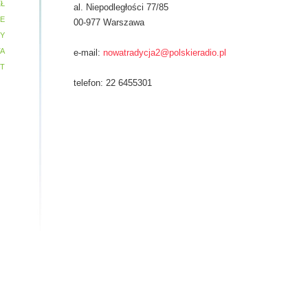
Ł
al. Niepodległości 77/85
IE
00-977 Warszawa
MY
TA
e-mail:
nowatradycja2@polskieradio.pl
T
telefon: 22 6455301