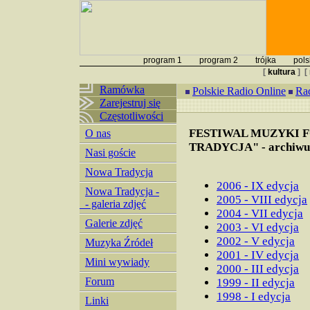
program 1
program 2
trójka
pols
[
kultura
]
[
Ramówka
Polskie Radio Online
Ra
Zarejestruj się
Częstotliwości
FESTIWAL MUZYKI 
O nas
TRADYCJA"
- archiw
Nasi goście
Nowa Tradycja
2006 - IX edycja
Nowa Tradycja -
2005 - VIII edycja
- galeria zdjęć
2004 - VII edycja
Galerie zdjęć
2003 - VI edycja
2002 - V edycja
Muzyka Źródeł
2001 - IV edycja
Mini wywiady
2000 - III edycja
Forum
1999 - II edycja
1998 - I edycja
Linki