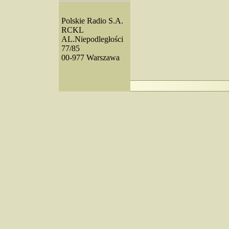
Polskie Radio S.A.
RCKL
AL.Niepodległości
77/85
00-977 Warszawa