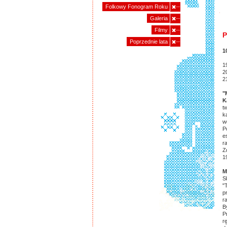
Folkowy Fonogram Roku
Galeria
Filmy
P
Poprzednie lata
1
1
2
2
"
K
t
k
w
P
e
r
Z
1
M
S
"
p
r
B
P
r