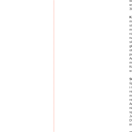
d
w
3
K
m
s
m
r
n
s
g
o
p
A
m
K
w
S
ś
i
r
m
r
A
n
s
J
D
i