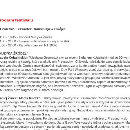
rogram festiwalu
0 kwietnia – czwartek. Transmisja w Dwójce.
9:00 - 19:45 - Koncert Muzyka Źródeł
0:00 - 21:00 - Laureat Folkowego Fonogramu Roku
1:00 - 22:00 - Karpatia (Laureat NT 2007)
MUZYKA ŹRÓDEŁ"
apela Kołazińskich
Wiesława Gromadzka wraz ojcem Stefanem Kołazińskim od lat 60-tych
worzą rodzinną kapelę, która w okolicach Przysuchy i Chlewisk należała do szczególnie lubi
apel weselnych. Oprócz muzykalności i świetnego zgrania, do atutów kapeli niewątpliwie nal
dzięk, uroda oraz przyśpiewki harmonistki. Gdy Pani Wiesława założyła rodzinę, przerwała g
od koniec lat 90 kapela znowu zaczęła pojawiać się na weselach, uroczystościach rodzinny
stradzie. Wiesława Gromadzka jest dziś jedyną muzykantką grającą na harmonii pedałowej w
adomskim. Jej ojciec posiada natomiast bardzo ciekawy i starodawny repertuar mazurkowy z
dunkowa. Otrzymali wiele nagród, na Festiwalu w Kazimierzu (gdzie występowali pierwszy ra
972 roku) oraz Nagrodę im. Oskara Kolberga.
aciej Żurek i Marek Ruczko
- skrzypkowie, założyciele i członkowie Podróżniczego Kolekt
krzypcowego, który powstał w 1998 roku jako jedna z inicjatyw przy olsztyńskim Stowarzys
Tratwa" (http://www.tratwa.pl/). Tworzą go młodzi ludzie z różnych miast Polski zainteresowan
raktycznym poznawaniem polskiej muzyki tradycyjnej. Niezwykłe znaczenie miało dla nich s
adomskim skrzypkiem Janem Gacą:
ył sierpień - późne popołudnie. Po piętnastokilometrowym marszu (tyle jest z Przysuchy do
rzystałowic Małych) weszliśmy do domu Jana Gacy. Wyskoczył z łóżka trochę zaspany. Ma
ęką szerokim gestem zza głowy - panie, ale zaskoczenie - powiedział uradowany, jak byśmy 