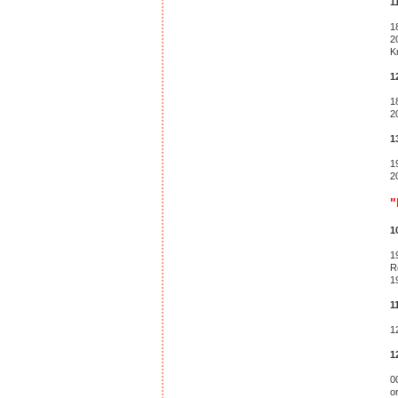
1
1
2
K
1
1
2
1
1
2
"
1
1
R
1
1
1
1
0
o