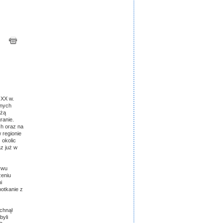
 XX w.
anych
eżą
ranie.
ch oraz na
 regionie
 okolic
z już w
ywu
zeniu
i
potkanie z
chnął
byli