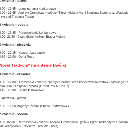
1 kwietnia – piątek
8:00 - 19:45 - przesłuchania konkursowe
0:00 - 21:45 - Andrew Cronshaw + goście (Tigran Aleksanyan i Svetlana Spajić oraz Władysła
rzysztof Trebunia Tutka)
2 kwietnia – sobota
8:00 - 19:45 - Przesłuchania konkursowe
0:00- 21:30 - Jean Michel Veillon i Bracia Molard
3 kwietnia - niedziela
9:00 - 20:15 - Koncert Laureatów
0:30 - 22:00 - Dona Rosa
Nowa Tradycja" na antenie Dwójki
0 kwietnia - czwartek
9.00 - 22.00 - Transmisja koncertu "Muzyka Źródeł" oraz koncertów laureatów Folkowego 
oku 2007 i zespołu Karpatia (Grand Prix NT 2007)
9.45 - 20.00 - Studio festiwalowe
1 kwietnia - piątek
2.00 - 12.50 Magazyn Źródła (Studio Festiwalowe)
2 kwietnia - sobota
0.00- 02.00 - Retransmisja koncertu Andrew Cronshaw’a i gości (Tigran Aleksanyan i Svetlan
raz Władysław i Krzysztof Trebunia Tutka)