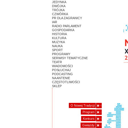
JEDYNKA
DWÓJKA
TRÓJKA
CZWÓRKA
PR DLA ZAGRANICY
IAR
RADIO PARLAMENT
GOSPODARKA
HISTORIA
KULTURA
MUZYKA
NAUKA
SPORT
PROGRAMY
SERWISY TEMATYCZNE
TEATR
WIADOMOŚCI
POSŁUCHAJ
PODCASTING
NA ANTENIE
CZĘSTOTLIWOŚCI
SKLEP
O Nowej Tradycji
Program
Konkurs
Gwiazdy