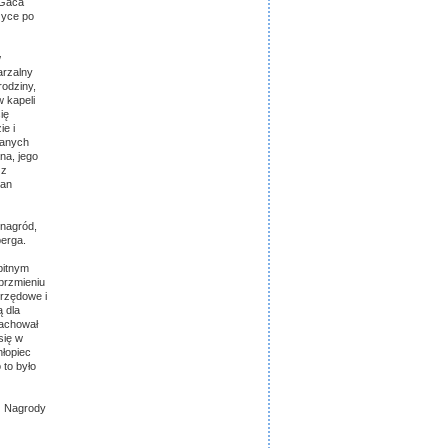
 Gaca
zyce po
w
arzalny
rodziny,
 kapeli
ię
e i
zanych
na, jego
 z
San
 nagród,
erga.
bitnym
brzmieniu
brzędowe i
ą dla
zachował
się w
hłopiec
 to było
z Nagrody