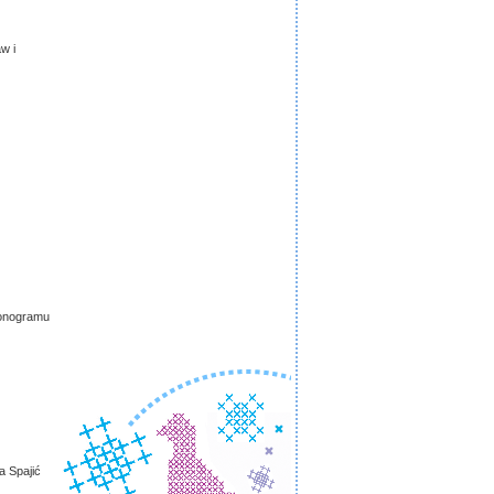
w i
Fonogramu
a Spajić