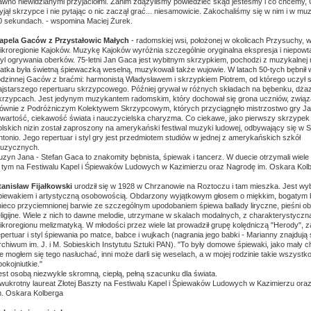
awno niewidzianymi przyjaciółmi. Zanim zdążyliśmy powiedzieć skąd jesteśmy i co chcemy,
yjął skrzypce i nie pytając o nic zaczął grać... niesamowicie. Zakochaliśmy się w nim i w mu
0 sekundach. - wspomina Maciej Żurek.
apela Gaców z Przystałowic Małych
- radomskiej wsi, położonej w okolicach Przysuchy, 
ikroregionie Kajoków. Muzykę Kajoków wyróżnia szczególnie oryginalna ekspresja i niepowt
tyl ogrywania oberków. 75-letni Jan Gaca jest wybitnym skrzypkiem, pochodzi z muzykalnej 
atka była świetną śpiewaczką weselną, muzykowali także wujowie. W latach 50-tych bębnił w
odzinnej Gaców z braćmi: harmonistą Władysławem i skrzypkiem Piotrem, od którego uczył s
ajstarszego repertuaru skrzypcowego. Później grywał w różnych składach na bębenku, dżazi
krzypcach. Jest jedynym muzykantem radomskim, który dochował się grona uczniów, zwią
łównie z Podróżniczym Kolektywem Skrzypcowym, których przyciągnęło mistrzostwo gry Ja
twartość, ciekawość świata i nauczycielska charyzma. Co ciekawe, jako pierwszy skrzypek
olskich nizin został zaproszony na amerykański festiwal muzyki ludowej, odbywający się w 
ntonio. Jego repertuar i styl gry jest przedmiotem studiów w jednej z amerykańskich szkół
uzycznych.
uzyn Jana - Stefan Gaca to znakomity bębnista, śpiewak i tancerz. W duecie otrzymali wiele
 tym na Festiwalu Kapel i Śpiewaków Ludowych w Kazimierzu oraz Nagrodę im. Oskara Kolb
tanisław Fijałkowski
urodził się w 1928 w Chrzanowie na Roztoczu i tam mieszka. Jest wy
piewakiem i artystyczną osobowością. Obdarzony wyjątkowym głosem o miękkim, bogatym 
 nieco przyciemnionej barwie ze szczególnym upodobaniem śpiewa ballady liryczne, pieśni o
eligijne. Wiele z nich to dawne melodie, utrzymane w skalach modalnych, z charakterystyczn
ikroregionu melizmatyką. W młodości przez wiele lat prowadził grupę kolędniczą "Herody", 
epertuar i styl śpiewania po matce, babce i wujkach (nagrania jego babki - Marianny znajdują 
rchiwum im. J. i M. Sobieskich Instytutu Sztuki PAN). "To były domowe śpiewaki, jako mały c
ie mogłem się tego nasłuchać, inni może darli się weselach, a w mojej rodzinie takie wszystko
pokojniutkie."
est osobą niezwykle skromną, ciepłą, pełną szacunku dla świata.
wukrotny laureat Złotej Baszty na Festiwalu Kapel i Śpiewaków Ludowych w Kazimierzu ora
m. Oskara Kolberga