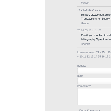
Megan
74
26.05.2014 11:07
I'd like , please http:/
Transactions for Supply I
Grace
75
26.05.2014 11:07
Could you ask him to cal
bibliography SymptomPo
Arianna
komentarze od 71 - 75 z 9
«
10
11
12
13
14
15
16
17
1
podpis:
mail:
komentarz: