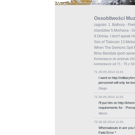
Ossobliwości Mu
zagrało: 1. Bathory - Pre
irlandzkie 5.Morhana - D
9.Omnia- I don't speak Hu
Son of Tlalocan 13.Metsat
When The Demons Spit Fir
filmu Bandyta (pod opow
Komentarze do artykułu
(92
komentarze od 71 - 75 z 9
71
26.05.2014 11:01
I went to http://militar
personnel will only be l
Diego
72
26.05.2014 11:01
I'll put him on http://kh
requirements for · Precep
Alexis
73
26.05.2014 11:01
Whereabouts in are you f
Field Error *