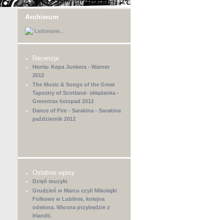
Archiwum
Ładowanie...
Recenzje
Herria- Kepa Junkera - Warner
2012
The Music & Songs of the Great
Tapestry of Scotland- skłądanka -
Greentrax listopad 2012
Dance of Fire - Sarakina - Sarakina
październik 2012
Ostatnie wpisy
Dzięń muzyki
Grudzień w Marcu czyli Mikołajki
Folkowe w Lublinie, kolejna
odsłona. Wiosna przybędzie z
Irlandii.