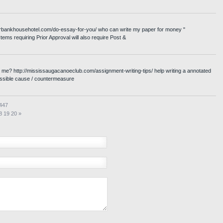
/riverbankhousehotel.com/do-essay-for-you/ who can write my paper for money "
tems requiring Prior Approval will also require Post &
l me? http://mississaugacanoeclub.com/assignment-writing-tips/ help writing a annotated
ssible cause / countermeasure
2447
8
19
20
»