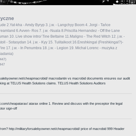
zyczne
lude 2.Yat-kha - Amdy Byryp 3. j.w. - Langchyy Boom 4. Jorgi - Tańce
reamland 6.Avven- Ros 7. j.w. -Nuala 8.Priscilla Hernandez - Off the Lane
man 10. Live show intro/ Tine Beltaine 11.Maligno - The Red Witch 12. j.w. -
oll - Sotasydan 14. j.w. - Kyy 15. Tulitalkoot 16.Ereshkingal (Freshkingal?)-
e 17. j.w. - In Penumbra 18. j.w. - Legion 19. Michał Lorenc - muzyka z
iadania)
447)
2447
yforsalebyowner.net/cheapmacrobid/ macrodantin vs macrobid documents ensures our audit
ooking at TELUS Health Solutions claims. TELUS Health Solutions Auditors
enri.com/cheapatarax/ atarax online 1. Review and discuss with the preceptor the legal
tor sign-off
rom? http://militaryforsalebyowner.net/cheapmacrobid/ price of macrobid 999 Header