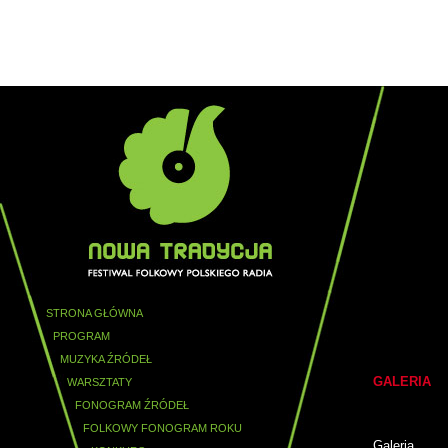
STRONA GŁÓWNA
PROGRAM
MUZYKA ŹRÓDEŁ
GALERIA
WARSZTATY
FONOGRAM ŹRÓDEŁ
FOLKOWY FONOGRAM ROKU
Galeria